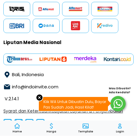
Liputan Media Nasional
Bali, Indonesia
info@indoinvite.com
Mau Dibuatin?
Ada Kendala?
V.2.14.1
Klik WA Untuk Dibuatin Dulu, Bayar
Pas Sudah Jadi, Hasil Kilat!
Syarat dan Ketentuan
Kebijakan Layanan & Pengembalian
Home
Harga
Template
Login