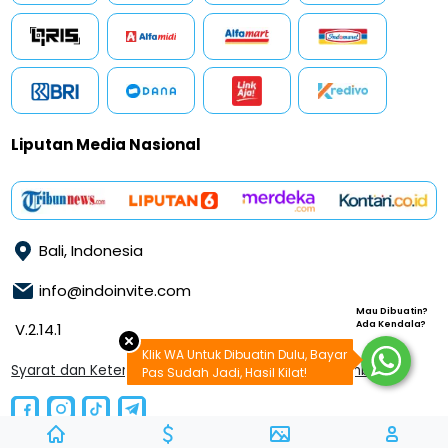
Liputan Media Nasional
Bali, Indonesia
info@indoinvite.com
Mau Dibuatin?
Ada Kendala?
V.2.14.1
Klik WA Untuk Dibuatin Dulu, Bayar
Syarat dan Ketentuan
Kebijakan Layanan & Pengembalian
Pas Sudah Jadi, Hasil Kilat!