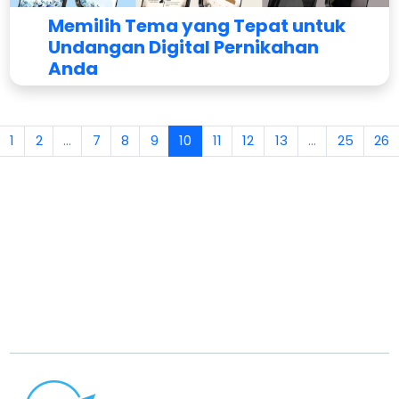
Memilih Tema yang Tepat untuk
Undangan Digital Pernikahan
Anda
Oleh
Indoinvite Team
1
2
...
7
8
9
10
11
12
13
...
25
26