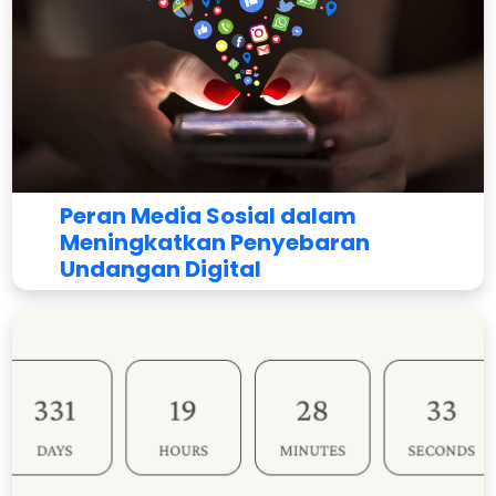
Peran Media Sosial dalam
Meningkatkan Penyebaran
Undangan Digital
Oleh
Indoinvite Team