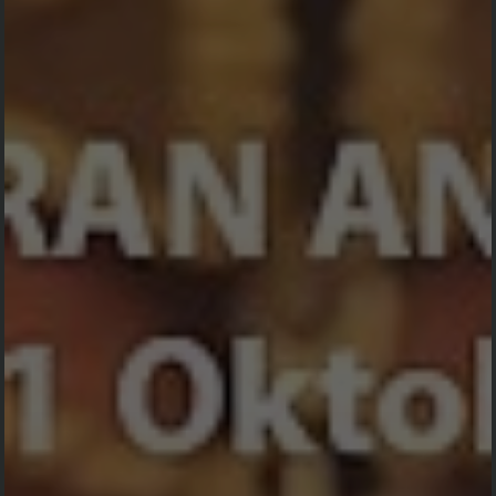
Dahar tahunan
test
Gawi sabumi,
anonim -
Mengirim Kado
Waiting for Payment
rakat
test
manuntung
anonim -
Mengirim Kado
Waiting for Payment
test
anonim -
Mengirim Kado
Waiting for Payment
test
anonim -
Mengirim Kado
Waiting for Payment
test
anonim -
Mengirim Kado
Waiting for Payment
test