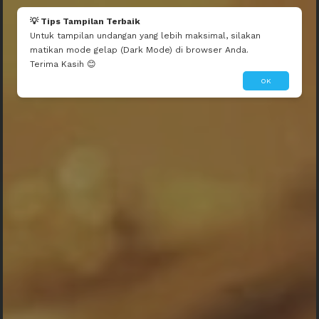
Bapak Fahrudi S. Pd. MM
💡 Tips Tampilan Terbaik
Insya Allah Datang ... Semoga HAJAT dikabulkan Allah
Untuk tampilan undangan yang lebih maksimal, silakan
matikan mode gelap (Dark Mode) di browser Anda.
Terima Kasih 😊
OK