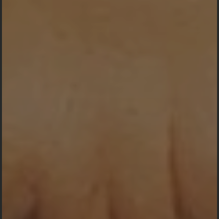
Peringatan Haul
Pangeran Antasari
Juli
23
Minggu
2023
Pukul 09:00 WITA Sampai Selesai
Sungai Madang Kabupaten Banjar (Kal-Sel)
5 Muharram 1445 H
Maps Lokasi Acara