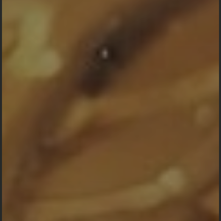
Peringatan Haul
Pangeran Antasari
Selamatan atur
Dahar tahunan
Gawi sabumi,
rakat manuntung