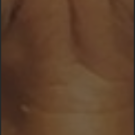
Demikian Undangan ini kami sampaikan,
atas perhatian dan kehadirannya kami
ucapkan Terimakasih.
Wassalamu Alaikum Wr.Wb
PANITIA PELAKSANA :
SELURUH KELUARGA PANGERAN ANTASARI
PENANGGUNG JAWAB:
KELUARGA SUNGAI MADANG