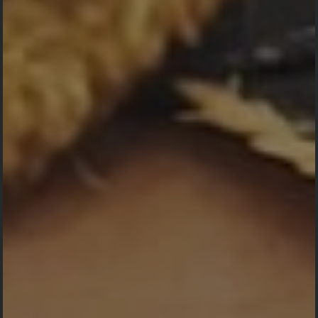
Assallamu,alaikum Wr.Wb
Dengan rahmad dan hidayahnya lah kita semuanya,
disehatkan serta berkahnya untuk semua, di berikan
allah SWT kepada umatnya, Kami mengundang
Bapak/Saudara untuk berhadir
dalam acara :