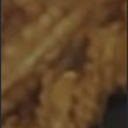
0
0
0
0
DAY
HOUR
MINUTE
SECOND
Save To Calendar