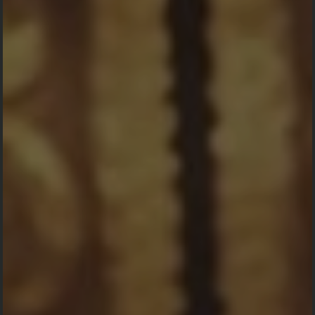
anonim -
Mengirim Kado
Waiting for Payment
test
anonim -
Mengirim Kado
Waiting for Payment
Merupakan Suatu Kebahagiaan dan
test
Kehormatan bagi Kami, Apabila
anonim -
Mengirim Kado
Bapak/Ibu/Saudara/i, Berkenan Hadir di
Waiting for Payment
Acara kami
test
anonim -
Mengirim Kado
Peringatan Haul
Waiting for Payment
test
Pangeran
anonim -
Mengirim Kado
Antasari
Waiting for Payment
test
Selamatan atur
anonim -
Mengirim Kado
Waiting for Payment