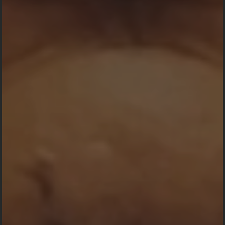
🔵 2 Total Ucapan
🟢 225 Orang Menyatakan Hadir
anonim -
Mengirim Kado
Waiting for Payment
test
anonim -
Mengirim Kado
Waiting for Payment
test
anonim -
Mengirim Kado
Waiting for Payment
test
anonim -
Mengirim Kado