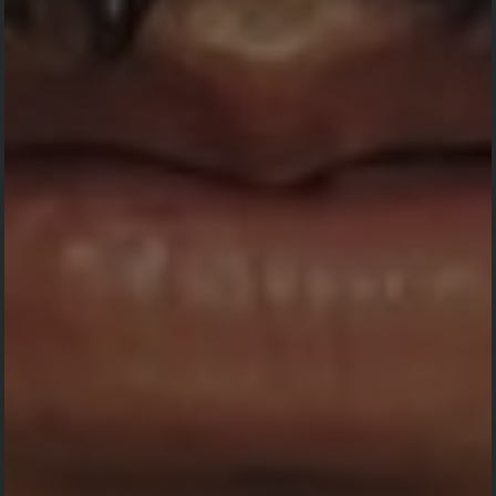
Kehadiran
Nama
Ucapan
Kehadiran
Kirim