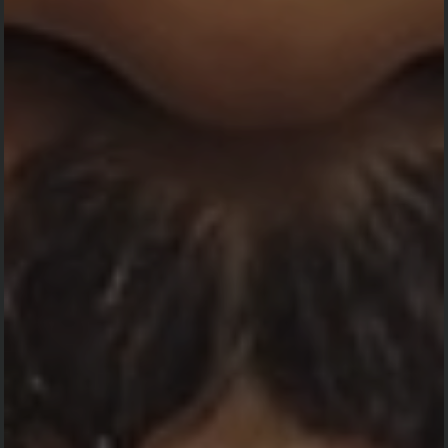
Kuala)
3. Keluarga Besar Cintapuri (Kab.Banjar)
4. Keluarga Besar Rantau (Kab.Tapin)
5. Keluarga Besar Padang Batung (Kab.Hulu
Sungai Selatan)
6. Seluruh Kerabat Keluarga Pangeran
Antasari