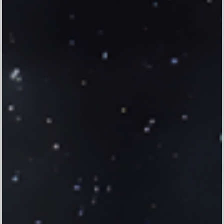
Konfirmasi kehadiran
Nama
Kehadiran
Send
Dengan mengirim konfirmasi kehadiran, Pemilik Acara dapat mengetahui
status kehadiran masing-masing tamu