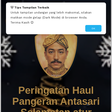
💡 Tips Tampilan Terbaik
Untuk tampilan undangan yang lebih maksimal, silakan
matikan mode gelap (Dark Mode) di browser Anda.
Terima Kasih 😊
OK
Peringatan Haul
Pangeran Antasari
Peringatan Haul
Selamatan atur
Pangeran Antasari
Dahar tahunan