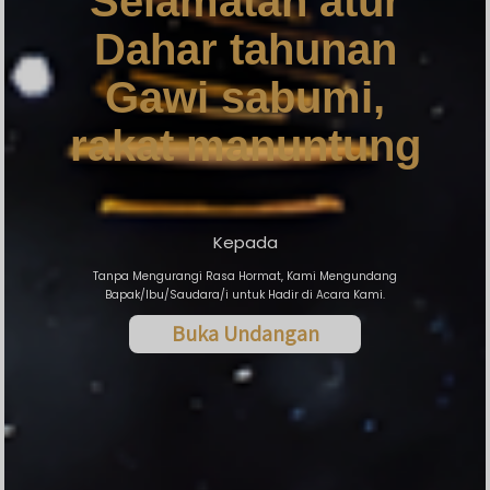
Selamatan atur
Gawi sabumi,
Dahar tahunan
rakat manuntung
Gawi sabumi,
rakat manuntung
0
0
0
0
DAY
HOUR
MINUTE
SECOND
Kepada
Save To Calendar
Tanpa Mengurangi Rasa Hormat, Kami Mengundang
Bapak/Ibu/Saudara/i untuk Hadir di Acara Kami.
Buka Undangan