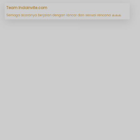
doinvite.com
aranya berjalan dengan lancar dan sesuai rencana 🙏🙏🙏