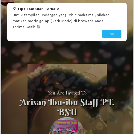
💡 Tips Tampilan Terbaik
Untuk tampilan undangan yang lebih maksimal, silakan
matikan mode gelap (Dark Mode) di browser Anda.
Terima Kasih 😊
OK
You Are Invited To
Arisan Ibu-ibu Staff PT.
BSU