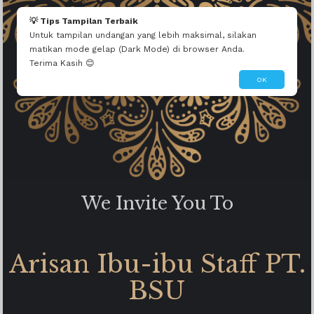
Team Indoinvite.com
💡 Tips Tampilan Terbaik
Semoga acaranya berjalan dengan lancar dan sesuai rencana 🙏🙏🙏
Untuk tampilan undangan yang lebih maksimal, silakan
matikan mode gelap (Dark Mode) di browser Anda.
Terima Kasih 😊
OK
We Invite You To
Arisan Ibu-ibu Staff PT.
BSU