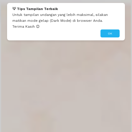
Team Indoinvite.com
💡 Tips Tampilan Terbaik
Semoga acaranya berjalan dengan lancar dan sesuai rencana 🙏🙏🙏
Untuk tampilan undangan yang lebih maksimal, silakan
matikan mode gelap (Dark Mode) di browser Anda.
Terima Kasih 😊
OK
السَّلاَمُ عَلَيْكُمْ وَرَحْمَةُ اللهِ وَبَرَكَاتُهُ