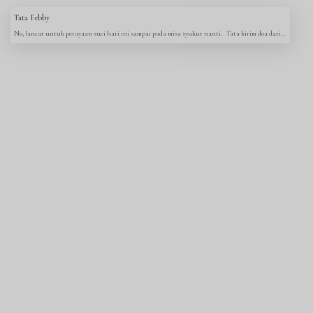
Tata Febby
No, lancar untuk perayaan suci hari ini sampai pada misa syukur nanti.. Tata kirim doa dari jauh.. 😇🥰