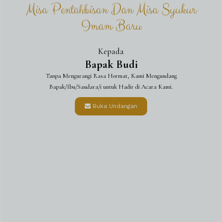
Misa Pentahbisan Dan Misa Syukur
Konfirmasi kehadiran
Imam Baru
Nama
Kepada
Bapak Budi
Kehadiran
Tanpa Mengurangi Rasa Hormat, Kami Mengundang
Bapak/Ibu/Saudara/i untuk Hadir di Acara Kami.
Buka Undangan
Send
Dengan mengirim konfirmasi kehadiran, Pemilik Acara dapat mengetahui status kehadiran
masing-masing tamu