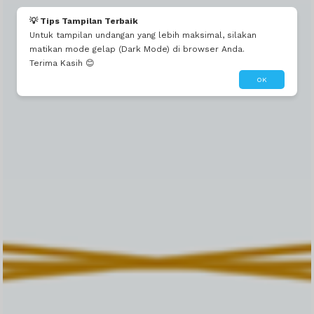
💡 Tips Tampilan Terbaik
Untuk tampilan undangan yang lebih maksimal, silakan
matikan mode gelap (Dark Mode) di browser Anda.
Terima Kasih 😊
OK