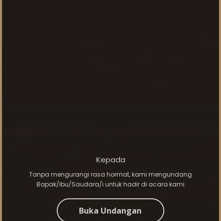
WE INVITE YOU TO
Misa Pentahbisan Dan Misa
Kepada
Syukur Imam Baru
Tanpa mengurangi rasa hormat, kami mengundang
Bapak/Ibu/Saudara/i untuk hadir di acara kami
Buka Undangan