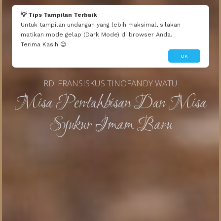
a Riberu
💡 Tips Tampilan Terbaik
Banyak selamat tata ... ikut bangga dn pastinya bahagia sekalii 😍😍🥰🥰 lancar sampai hari H tata ... mf te bisa hadir tata😊😊
Untuk tampilan undangan yang lebih maksimal, silakan
matikan mode gelap (Dark Mode) di browser Anda.
Terima Kasih 😊
OK
RD. FRANSISKUS TINOFANDY WATU
Misa Pentahbisan Dan Misa
Syukur Imam Baru