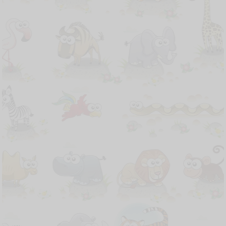
Misa Syukur Imam Baru
Minggu, 22 Oktober 2023
Pukul 09:00 WIB Sampai Selesai
Lapangan Riangwulu-Boru
Maps Lokasi Acara