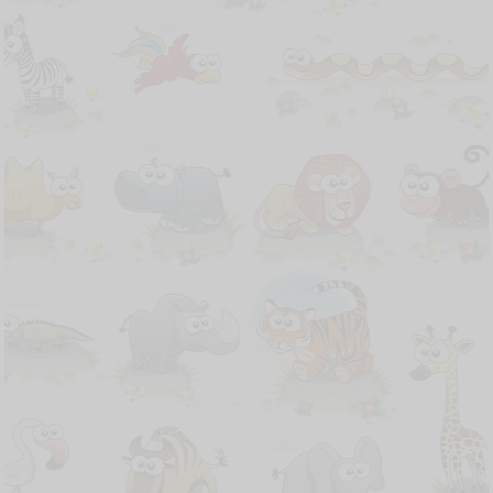
Merupakan suatu kebahagiaan bagiku ketika
para Imam, Diakon, Frater, Suster, Bruder,
Seminaris, Bapa/Ibu, saudara/I berkenan
untuk hadir dan memberikan doa restu
kepada saya:
*P. Krispinus Ibu, SVD*
*Mohon maaf perihal undangan hanya di
bagikan melalui pesan ini.*
Atas perhatian, doa dan restu para Imam,
Diakon, Frater, Suster, Bruder, Seminaris,
Bapa/Ibu, Saudara/I sekalian, saya ucapkan