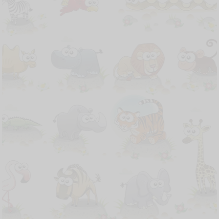
Shalom
Tanpa mengurangi rasa hormat, perkenankan
saya mengundang para Imam, Diakon, Frater,
Suster, Bruder, Seminaris, Bapa/Ibu, saudara/I
*Diakon Fian Watu* untuk menghadiri seluruh
rangkaian acara perayaan misa tahbisan dan
misa perdana imam baru.
*Berikut link undangannya*, untuk info lengkap
dari acara bisa kunjungi :