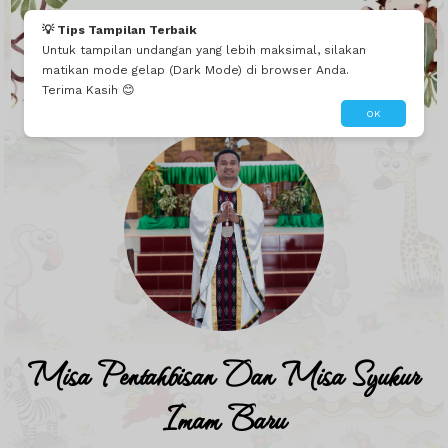
Mau seperti ini?
Edit Tema Ini
Dibuatin Admin
💡 Tips Tampilan Terbaik
We Invite You To
Untuk tampilan undangan yang lebih maksimal, silakan
matikan mode gelap (Dark Mode) di browser Anda.
Terima Kasih 😊
OK
Misa Pentahbisan Dan Misa Syukur
Imam Baru
0
0
0
0
Misa Pentahbisan Dan Misa Syukur
DAY
HOUR
MINUTE
SECOND
Imam Baru