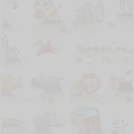
Save The Date
Tahbisan Imam Baru
Jumat, 18 Oktober 2024
Pukul 09:00 WIB Sampai Selesai
Lapangan PT. Rerolara Hokeng Jaya, Kec.
Wulanggitang, Kabupaten Flores Timur, Nusa
Tenggara Timur
Maps Lokasi Acara