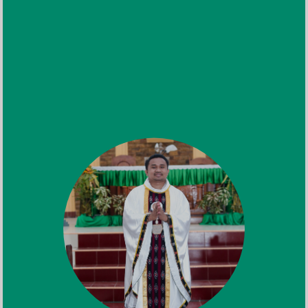
A
Aslyn Gobang
Selamat buat tata♡, semoga Tuhan selalu
berkati tata🤍 Maaf tidak bisa hadir🙏
13.57
A
Adikku Lia Riberu
Banyak selamat tata ... ikut bangga dn
pastinya bahagia sekalii 😍😍🥰🥰 lancar
sampai hari H tata ... mf te bisa hadir
tata😊😊
13.57
T
Tin Lamapaha
Proficiat Kak Fian. Finally, penantian
panjang dengan semua proses yang sudah
di lewati dengan kesabaran dan ketabahan.
Turut berbahagia dan bangga. Lancar
semua urusan sampe hari H. Tetap setia