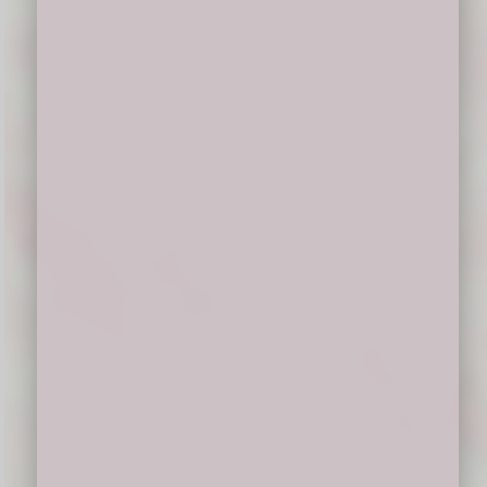
Bapa/Ibu, saudara/I *Diakon Fian Watu*
untuk menghadiri seluruh rangkaian acara
perayaan misa tahbisan dan misa perdana
imam baru.
*Berikut link undangannya*, untuk info
lengkap dari acara bisa kunjungi :