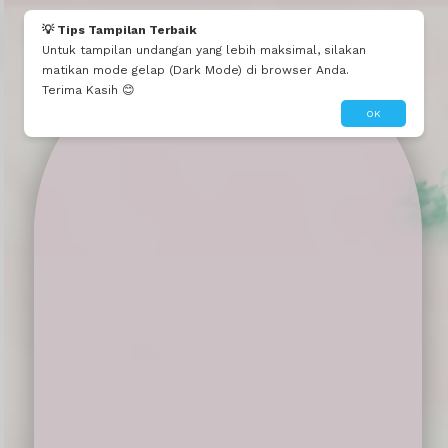
Adikku Lia Riberu
💡 Tips Tampilan Terbaik
Untuk tampilan undangan yang lebih maksimal, silakan
Banyak selamat tata ... ikut bangga dn pastinya bahagia sekalii 😍😍🥰🥰 lancar sampai hari H tata ... mf te bisa hadir tata😊😊
matikan mode gelap (Dark Mode) di browser Anda.
Terima Kasih 😊
OK