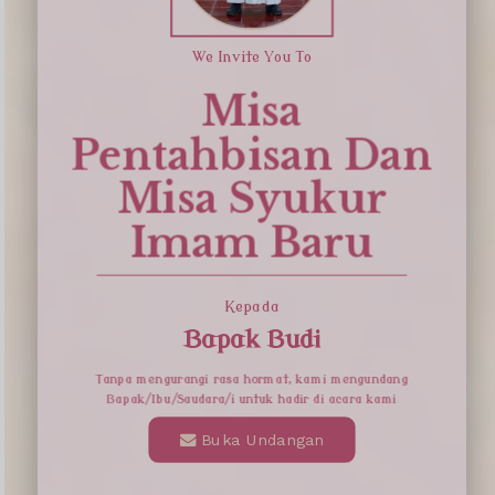
We Invite You To
Konfirmasi kehadiran
Misa
Pentahbisan Dan
Nama
Misa Syukur
Imam Baru
Kehadiran
Kepada
Bapak Budi
Send
Tanpa mengurangi rasa hormat, kami mengundang
Dengan mengirim konfirmasi kehadiran, Pemilik Acara dapat mengetahui
Bapak/Ibu/Saudara/i untuk hadir di acara kami
status kehadiran masing-masing tamu
Buka Undangan