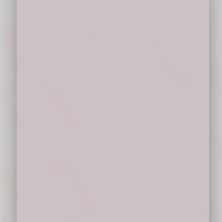
Merupakan suatu kebahagiaan bagiku
ketika para Imam, Diakon, Frater, Suster,
Bruder, Seminaris, Bapa/Ibu, saudara/I
berkenan untuk hadir dan memberikan doa
restu kepada saya:
*P. Krispinus Ibu, SVD*
*Mohon maaf perihal undangan hanya di
bagikan melalui pesan ini.*
Atas perhatian, doa dan restu para Imam,
Diakon, Frater, Suster, Bruder, Seminaris,
Bapa/Ibu, Saudara/I sekalian, saya ucapkan
terima kasih.