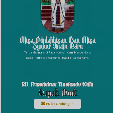
Misa Pentahbisan Dan Misa
Syukur Imam Baru
Konfirmasi kehadiran
Tanpa Mengurangi Rasa Hormat, Kami Mengundang
Bapak/Ibu/Saudara/i untuk Hadir di Acara Kami.
Nama
Kehadiran
RD. Fransiskus Tinofandy Watu
Bapak Budi
Send
Buka Undangan
Dengan mengirim konfirmasi kehadiran, Pemilik Acara dapat mengetahui status kehadiran