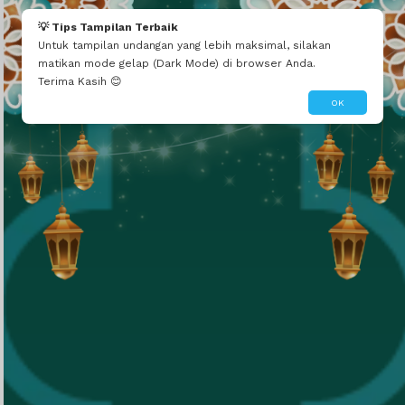
RD. Hyoga
💡 Tips Tampilan Terbaik
Proficiat untuk rahmat Tahbisan Suci RD. Vian🎉🎉🎉🎉
Untuk tampilan undangan yang lebih maksimal, silakan
matikan mode gelap (Dark Mode) di browser Anda.
Terima Kasih 😊
OK