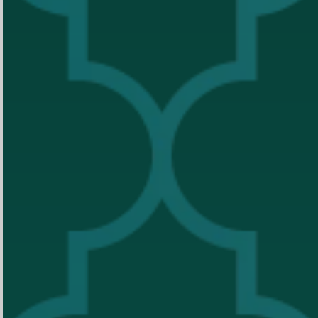
Misa Pentahbisan Dan Misa
Syukur Imam Baru
0
0
0
0
DAY
HOUR
MINUTE
SECOND
Save To Calendar