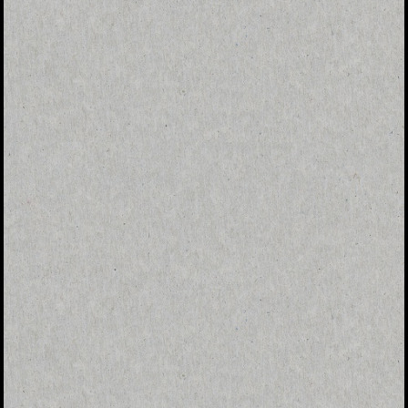
Konfirmasi kehadiran
Nama
Kehadiran
Send
Dengan mengirim konfirmasi kehadiran, Pemilik Acara dapat mengetahui status kehadiran
masing-masing tamu