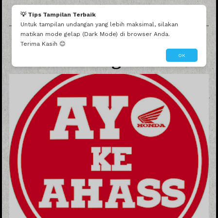
💡 Tips Tampilan Terbaik
We Invite You To
Untuk tampilan undangan yang lebih maksimal, silakan
AHASS Regional
matikan mode gelap (Dark Mode) di browser Anda.
Terima Kasih 😊
Meeting 2023
OK