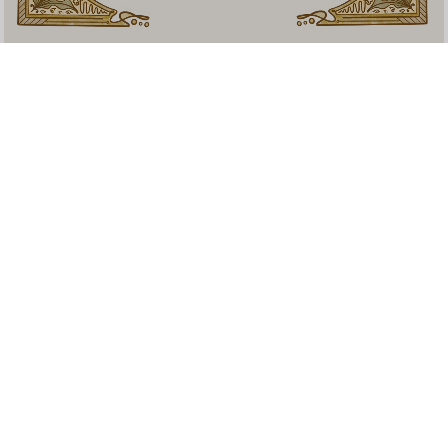
ini merupakan haflah attasyakur yang ke 12. khotimin
dan khotimat ponpes Alhusna payaman memperoleh
pencapaian kurikulum pesantren berupa
mengkhatamkan 30 juz Al Qur'an bin nadri(membaca)
dan bil hifdzi(hafalan), serta kitab-kitab
ulumussyari'ah dari berbagai macam fan ilmu.
Harapan diadakannya haflah ini dapat menjadi
motivasi dan menumbuhkan semangat santri dalam
tholabul ilmi sehingga tercipta generasi santri yang
berilmu amaliah, beramal ilmiah, berakhlaqul
karimah, cerdas, serta mampu meneladani
salafussholih dalam akidah, ibadah, dan mu'amalah.