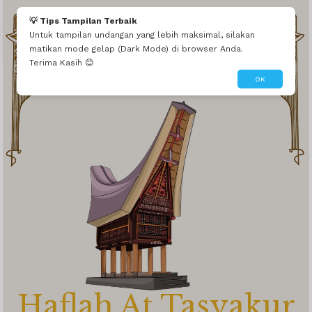
Bapak Budi
💡 Tips Tampilan Terbaik
Untuk tampilan undangan yang lebih maksimal, silakan
Kami keluarga besar Laura Rendy septino mengadakan acara tasyakuran 90 bulanan kandungan
matikan mode gelap (Dark Mode) di browser Anda.
We Invited You To
Terima Kasih 😊
OK
Haflah At Tasyakur