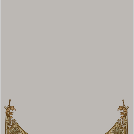
لجنة حفله التشكر لاختتام القران والكتب
Haflah attasyakur likhtitam AlQur'an wal kutub
merupakan kegiatan akhiruddirosah pondok pesantren
Al Husna payaman yang dilaksanakan setiap dua tahun
sekali sebagai wujud syukur kepada Allah swt atas
terlaksana dan khatamnya kurikulum pendidikan
pesantren. kegiatan tahunan ini sekaligus sebagai
halaqoh/pertemuan wali santri dan alumni untuk
mempererat ukhuwah islamiyah
Auto Scroll Active
Haflah ponpes Al Husna payaman mulai
diselenggarakan pada tahun 2001 dan tepat ditahun