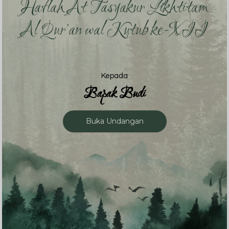
Haflah At Tasyakur Likhtitam
Al Qur’an wal Kutub ke-XII
Kepada
Bapak Budi
Buka Undangan