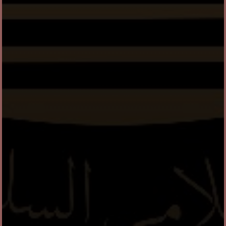
Haflah At Tasyakur
Likhtitam Al Qur’an wal
Kutub ke-XII