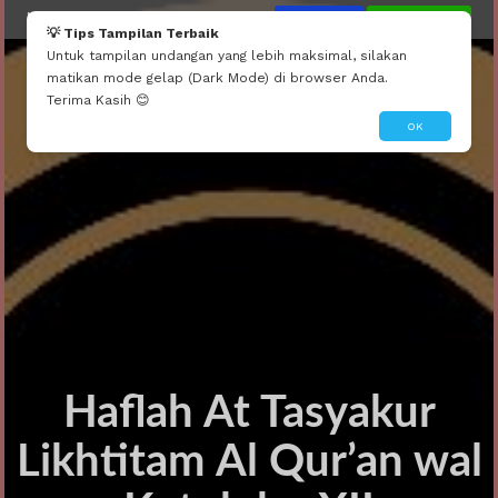
Mau seperti ini?
Edit Tema Ini
Dibuatin Admin
💡 Tips Tampilan Terbaik
Untuk tampilan undangan yang lebih maksimal, silakan
matikan mode gelap (Dark Mode) di browser Anda.
Terima Kasih 😊
OK
Haflah At Tasyakur
Likhtitam Al Qur’an wal