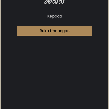
XII
0
0
0
0
Kepada
DAY
HOUR
MINUTE
SECOND
Buka Undangan
Save To Calendar