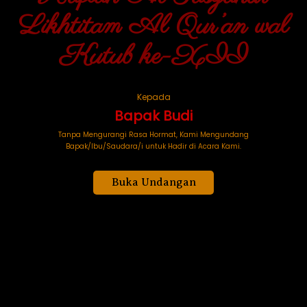
Likhtitam Al Qur’an wal
Likhtitam Al Qur’an wal
Kutub ke-XII
Kutub ke-XII
0
0
0
0
Kepada
Bapak Budi
DAY
HOUR
MINUTE
SECOND
Tanpa Mengurangi Rasa Hormat, Kami Mengundang
Bapak/Ibu/Saudara/i untuk Hadir di Acara Kami.
Save To Calendar
Buka Undangan