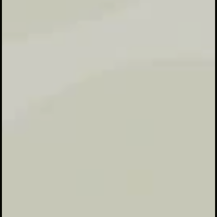
لجنة حفله التشكر لاختتام القران والكتب
Haflah attasyakur likhtitam AlQur'an
wal kutub merupakan kegiatan
akhiruddirosah pondok pesantren Al
Husna payaman yang dilaksanakan
setiap dua tahun sekali sebagai wujud
syukur kepada Allah swt atas
terlaksana dan khatamnya kurikulum
pendidikan pesantren. kegiatan
tahunan ini sekaligus sebagai
halaqoh/pertemuan wali santri dan