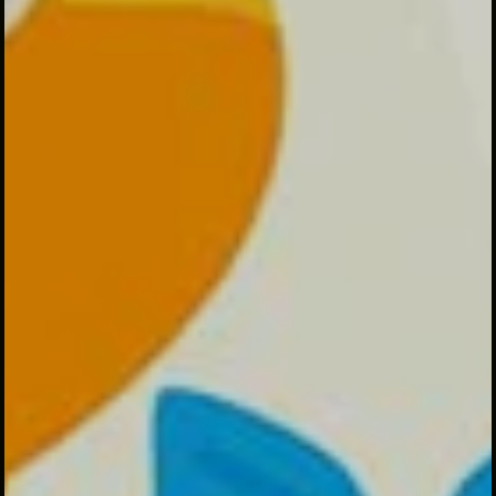
Haflah At Tasyakur
Likhtitam Al Qur’an
wal Kutub ke-XII
Mei
08
Senin
2023
Pukul 18:00 WIB Sampai Selesai
Halaman Pondok Pesantren Al Husna
Pembicara : KH. Thoifur Mawardi
Maps Lokasi Acara