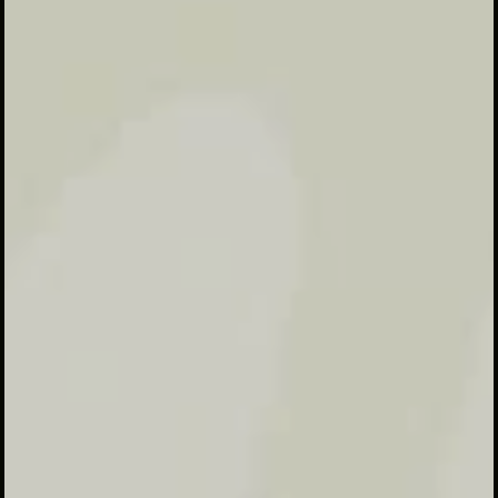
alumni untuk mempererat ukhuwah
islamiyah
Haflah ponpes Al Husna payaman mulai
diselenggarakan pada tahun 2001 dan
tepat ditahun ini merupakan haflah
attasyakur yang ke 12. khotimin dan
khotimat ponpes Alhusna payaman
memperoleh pencapaian kurikulum
pesantren berupa mengkhatamkan 30
juz Al Qur'an bin nadri(membaca) dan
bil hifdzi(hafalan), serta kitab-kitab
ulumussyari'ah dari berbagai macam
fan ilmu.
Harapan diadakannya haflah ini dapat
menjadi motivasi dan menumbuhkan