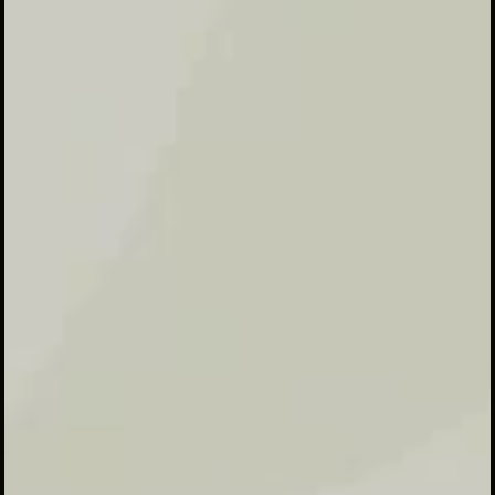
Pondok Pesantren Al Husna bermaksud
untuk menyelenggarakan
Haflah At Tasyakur Likhtitam Al Qur’an
wal Kutub ke-XII yang
insyaallah akan dilaksanakan pada :