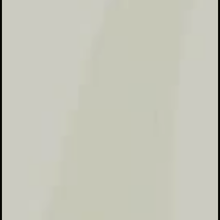
semangat santri dalam tholabul ilmi
sehingga tercipta generasi santri yang
berilmu amaliah, beramal ilmiah,
berakhlaqul karimah, cerdas, serta
mampu meneladani salafussholih
dalam akidah, ibadah, dan mu'amalah.