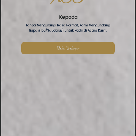
Haflah At Tasyakur
Kepada
Likhtitam Al Qur’an wal
Tanpa Mengurangi Rasa Hormat, Kami Mengundang
Bapak/Ibu/Saudara/i untuk Hadir di Acara Kami.
Kutub ke-XII
Buka Undangan
0
0
0
0
DAY
HOUR
MINUTE
SECOND
Save To Calendar