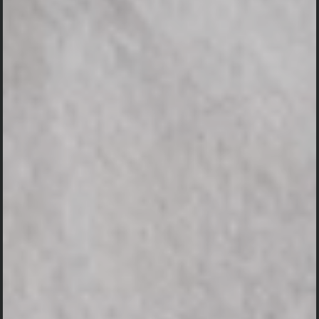
Nama
Kehadiran
Send
Dengan mengirim konfirmasi kehadiran, Pemilik Acara dapat mengetahui
status kehadiran masing-masing tamu