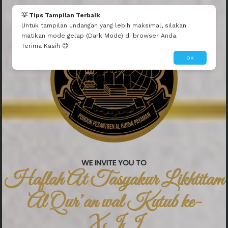
Endah Nurlaili
💡 Tips Tampilan Terbaik
selamat yaaaa
Untuk tampilan undangan yang lebih maksimal, silakan
matikan mode gelap (Dark Mode) di browser Anda.
Terima Kasih 😊
OK
WE INVITE YOU TO
Haflah At Tasyakur Likhtitam
Al Qur’an wal Kutub ke-
XII