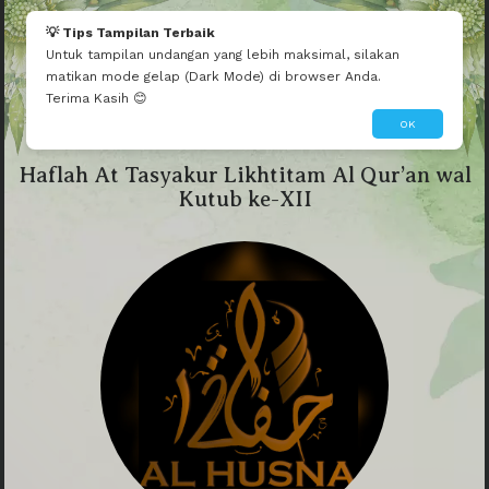
💡 Tips Tampilan Terbaik
Untuk tampilan undangan yang lebih maksimal, silakan
matikan mode gelap (Dark Mode) di browser Anda.
Terima Kasih 😊
OK
Haflah At Tasyakur Likhtitam Al Qur’an wal
Kutub ke-XII