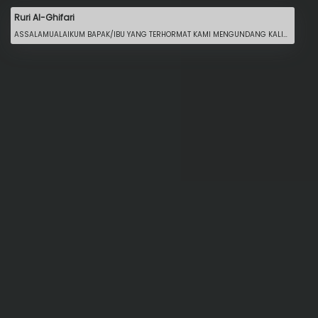
Ruri Al-Ghifari
ASSALAMUALAIKUM BAPAK/IBU YANG TERHORMAT KAMI MENGUNDANG KALIAN SEMUA UNTUK MENGHADIRI ACARA TASYAKURAN KHITANAN PUTRA KAMI YAITU RURI AL GHIFARI