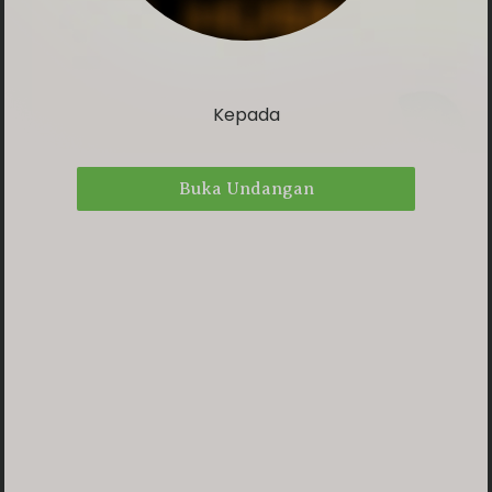
Haflah At Tasyakur Likhtitam Al
Qur’an wal Kutub ke-XII
Kepada
0
0
0
0
DAY
HOUR
MINUTE
SECOND
Buka Undangan