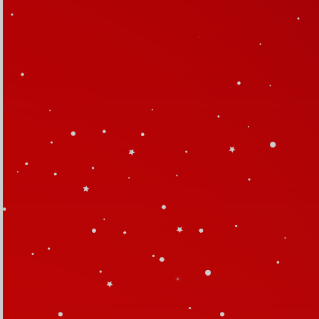
Haflah At Tasyakur
Likhtitam Al Qur’an wal
Kutub ke-XII
0
0
0
0
DAY
HOUR
MINUTE
SECOND
Save To Calendar