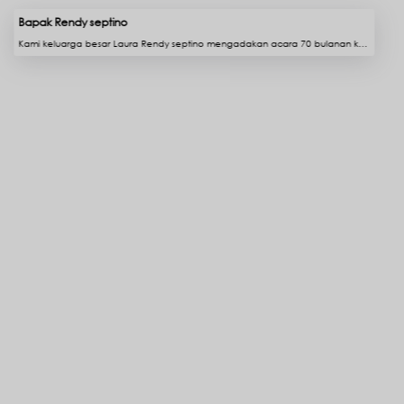
Bapak Rendy septino
Kami keluarga besar Laura Rendy septino mengadakan acara 70 bulanan kandungan LAURA MOANE ISTRI TERCINTA RENDY SEPTINO