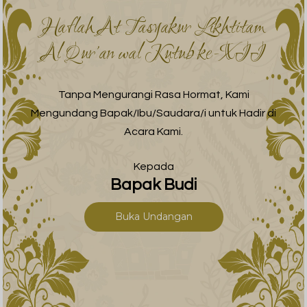
Haflah At Tasyakur Likhtitam
Al Qur’an wal Kutub ke-XII
Tanpa Mengurangi Rasa Hormat, Kami
Mengundang Bapak/Ibu/Saudara/i untuk Hadir di
Acara Kami.
Kepada
Bapak Budi
Buka Undangan