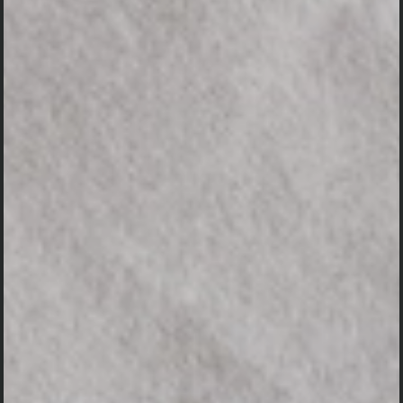
JATASYA HI DHRUWO MRTYURDHRUWAM
JANMA MRTASYA CA, TASMAD APARIHARYE’RTHE SOCITUM
ARDHASI”
"Karena pada apa yang lahir, kematian adalah pasti
dan pasti pula kelahiran pada yang mati. Oleh karena
itu pada apa yang tidak dapat dielakkan, engkau
seharusnya tidak bersedih hati"
(Bhagawad Gita II. 27)