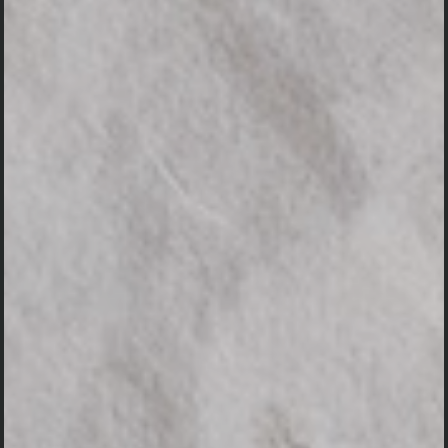
Save The Date
Upacara Pitra Yadnya
Rabu, 08 Mei 2024
Pukul 08:00 WITA Sampai Selesai
Gang Sriwijaya, Kubutambahan. Singaraja - Buleleng
Maps Lokasi Acara