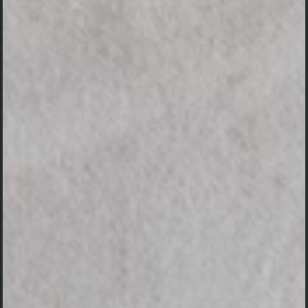
Dudonan Acara :
https://sg.docworkspace.com/d/sIDrriOtWqaCYsQ