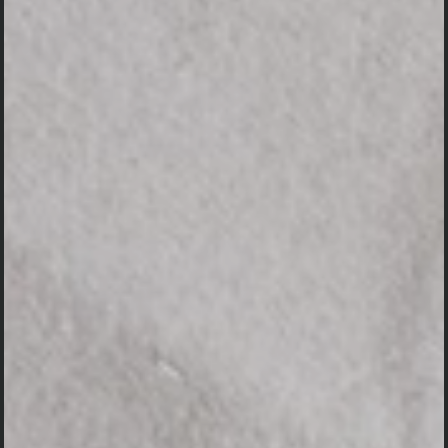
Alm. Nyoman Sunu Partha
08 Mei 2024
Om Swastyastu
Atas Asung Kertha Wara Nugraha Ida Sang
Hyang Widhi Wasa / Tuhan Yang Maha Esa,
kami bermaksud menyelenggarakan Upacara
Pitra Yadnya.
Nyoman Sunu Partha (Alm)