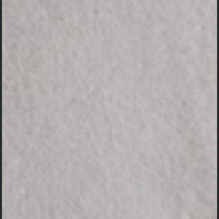
Kehadiran
Nama
Ucapan