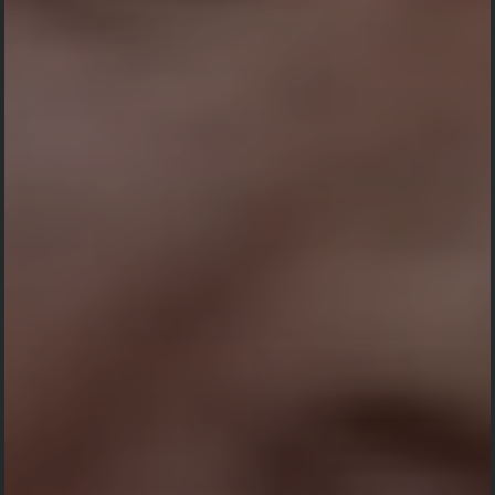
MENUJU
ACARA
0
0
0
0
DAY
HOUR
MINUTE
SECOND
Konfirmasi kehadiran
Nama