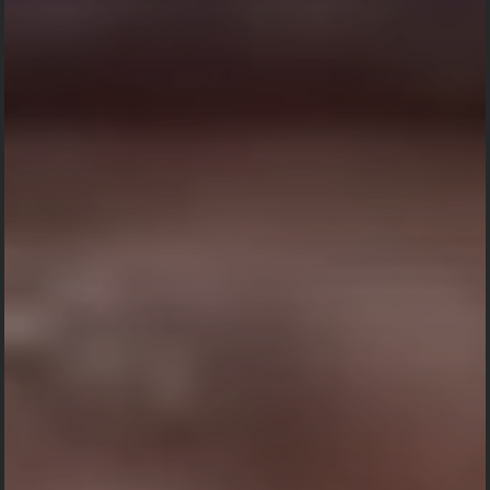
UPACARA PITRA YADNYA
RABU,
08 MEI 2024
PUKUL 08:00 WITA SAMPAI SELESAI
Gang Sriwijaya, Kubutambahan. Singaraja - Buleleng
MAPS
Atas kehadiran dan doanya kami mengucapkan terima
kasih.
Hormat kami,