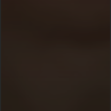
rencana 🙏🙏🙏