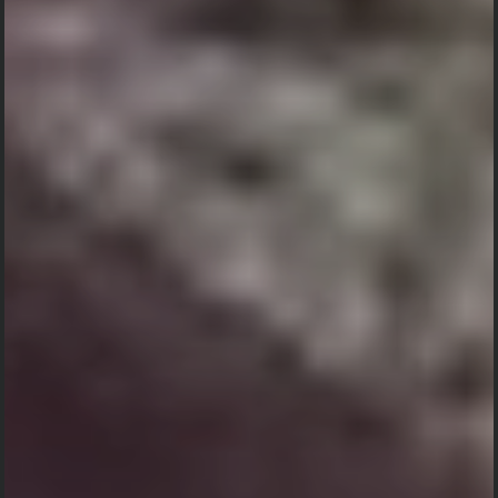
"
Om Swastyastu
Atas Asung Kertha Wara Nugraha Ida Sang Hyang Widhi Wasa /
Tuhan Yang Maha Esa, kami bermaksud menyelenggarakan
Upacara Pitra Yadnya.
Nyoman Sunu Partha (Alm)
"