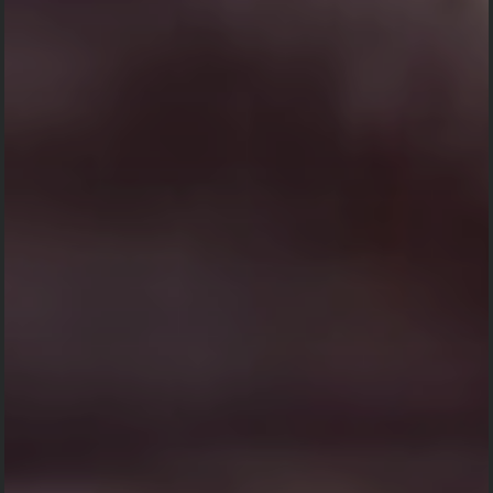
PARTY
Time
"
JATASYA HI DHRUWO MRTYURDHRUWAM
JANMA MRTASYA CA, TASMAD APARIHARYE’RTHE SOCITUM
ARDHASI”
"Karena pada apa yang lahir, kematian adalah pasti
dan pasti pula kelahiran pada yang mati. Oleh karena
itu pada apa yang tidak dapat dielakkan, engkau
seharusnya tidak bersedih hati"
(Bhagawad Gita II. 27)
"