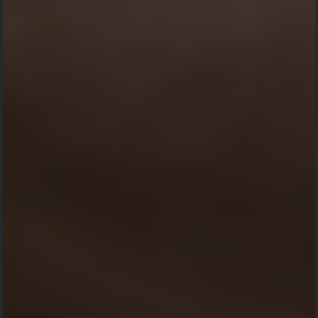
Kehadiran
Kirim
🔵 3 Total Ucapan
🟢 9 Orang Menyatakan Hadir
Kanadia
-
2024-05-02 14:26:31
Astungkare acara di lancarkan
Arda
-
2024-04-29 17:40:28
Astungkre acara'a di lancarkan
Team Indoinvite.com
-
2024-04-29 08:31:49
Semoga acaranya berjalan dengan lancar dan sesuai