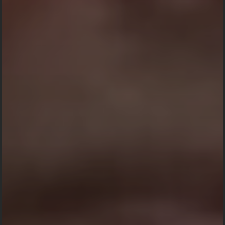
Kehadiran
Send
Dengan mengirim konfirmasi kehadiran, Pemilik Acara dapat mengetahui
status kehadiran masing-masing tamu
Dudonan Acara :
https://sg.docworkspace.com/d/sIDrriOtWqaCYsQY