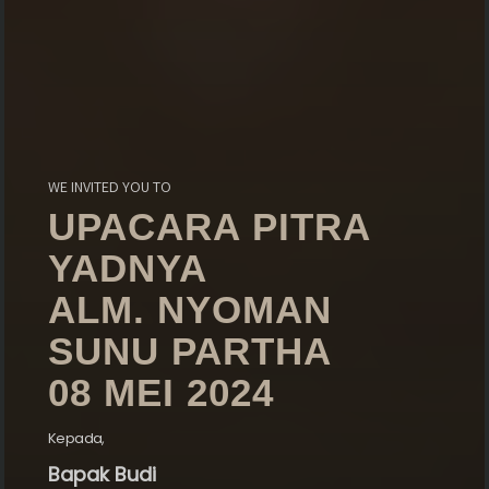
Merupakan Suatu Kebahagiaan dan Kehormatan bagi
Kami, Apabila Bapak/Ibu/Saudara/i, Berkenan Hadir di
WE INVITED YOU TO
Acara kami
UPACARA PITRA
YADNYA
ALM. NYOMAN
SUNU PARTHA
08 MEI 2024
Kepada,
Bapak Budi