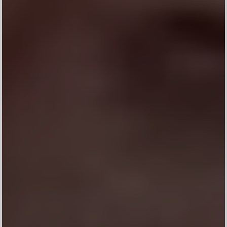
Nama
Kehadiran
Send
Dengan mengirim konfirmasi kehadiran, Pemilik Acara dapat mengetahui status
kehadiran masing-masing tamu