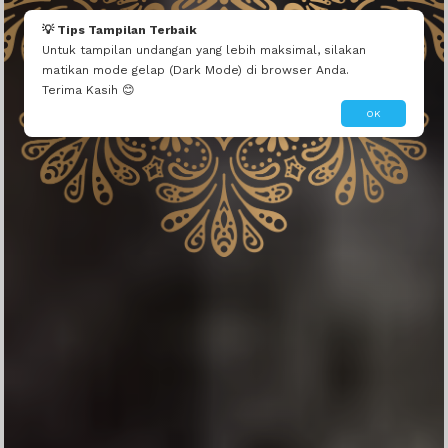
💡 Tips Tampilan Terbaik
Untuk tampilan undangan yang lebih maksimal, silakan
matikan mode gelap (Dark Mode) di browser Anda.
Terima Kasih 😊
OK