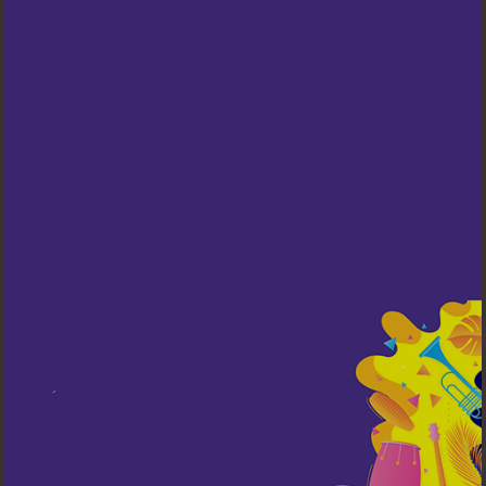
Partha
08 Mei 2024
Merupakan Suatu Kebahagiaan dan
Kehormatan bagi Kami, Apabila
Bapak/Ibu/Saudara/i, Berkenan Hadir di Acara
kami