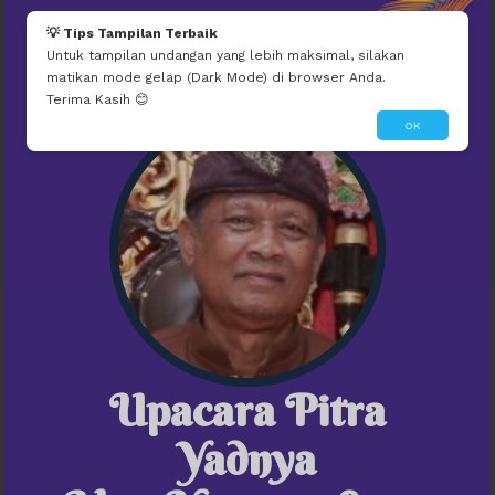
Mau seperti ini?
Edit Tema Ini
Dibuatin Admin
💡 Tips Tampilan Terbaik
Untuk tampilan undangan yang lebih maksimal, silakan
matikan mode gelap (Dark Mode) di browser Anda.
Terima Kasih 😊
OK
Upacara Pitra
Upacara Pitra Yadnya
Yadnya