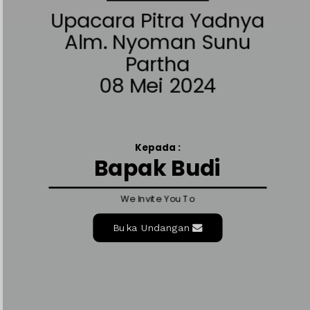
Upacara Pitra Yadnya
Alm. Nyoman Sunu
Konfirmasi kehadiran
Partha
08 Mei 2024
Nama
Kepada :
Kehadiran
Bapak Budi
We Invite You To
Send
Buka Undangan
Dengan mengirim konfirmasi kehadiran, Pemilik Acara dapat mengetahui
status kehadiran masing-masing tamu