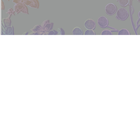
Om Swastyastu
Nyoman Sunu Partha (Alm)