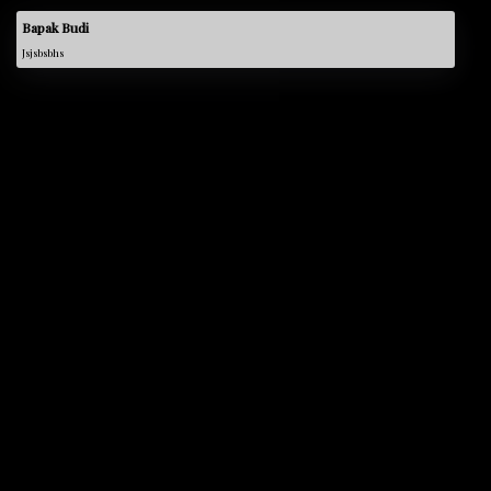
Bapak Budi
Jsjsbsbhs