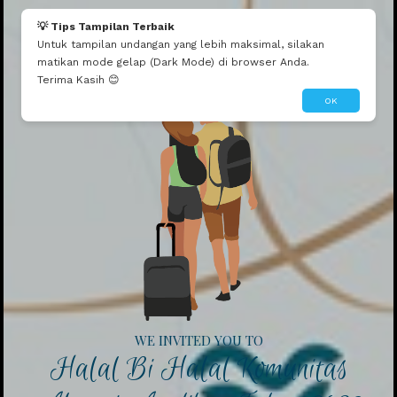
💡 Tips Tampilan Terbaik
Untuk tampilan undangan yang lebih maksimal, silakan
matikan mode gelap (Dark Mode) di browser Anda.
Terima Kasih 😊
OK
WE INVITED YOU TO
Halal Bi Halal Komunitas