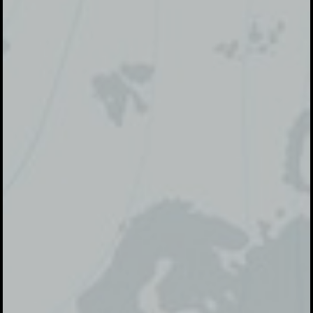
Atas Rahmat Allah Yang Maha Esa, kami bermaksud mengundang
Anda di acara
Halal Bi Halal Komunitas