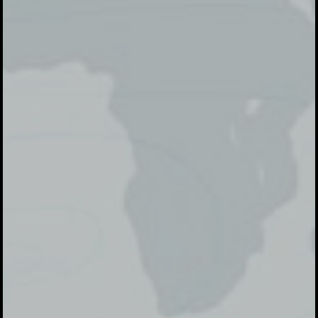
Halal Bi Halal
Komunitas Alumni
Amdikar tahun 2023
April