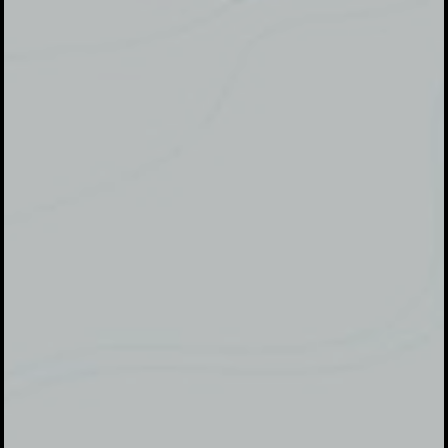
24
Senin
2023
Pukul 09:00 WIB Sampai Selesai
Bebakaran Reborn - Mako 4, Samping Brigif
dewa ratna arah Alun Alun Slawi, Jomblang,
Dukuhwringin, Slawi
Maps Lokasi Acara
Halal Bi Halal Komunitas Alumni
Amdikar Tahun 2023
Besar harapan kami jika kakak-kakak berkenan hadir