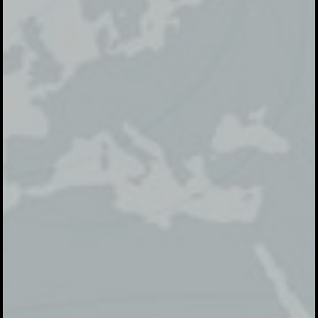
Alumni Amdikar
Save The Date