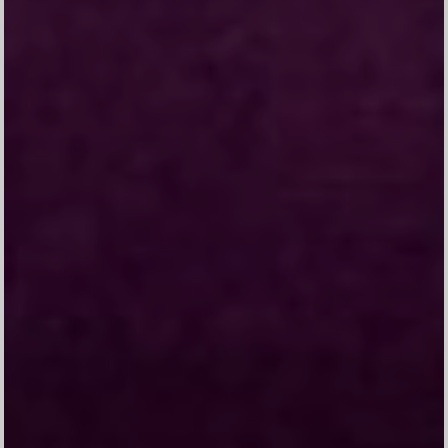
Tetapi Yesus berkata: ”Biarkanlah anak-anak
itu, janganlah menghalang-halangi mereka
datang kepada-Ku; sebab orang-orang yang
seperti itulah yang empunya Kerajaan
Sorga.”