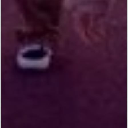
Save To Calendar
Shalom
Atas Kasih Tuhan Yesus Kristus, kami bermaksud
mengundang Anda di acara Ucapan Syukur Peneguhan
Sidi putri kami
Elshadai Jenita Br. Sitompul
Merupakan suatu kehormatan dan kebahagiaan bagi
kami sekeluarga, apabila Bapak/Ibu/Saudara/i
berkenan hadir dan memberikan doa restu
Matius 19:14 TB