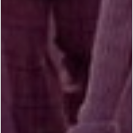
Ucapan Syukur
Peneguhan Sidi
0
0
0
0
DAY
HOUR
MINUTE
SECOND