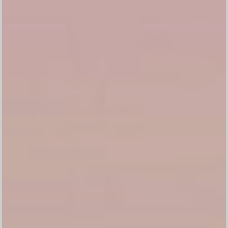
Konfirmasi kehadiran
Nama
Kehadiran
Send
Dengan mengirim konfirmasi kehadiran, Pemilik Acara dapat mengetahui
status kehadiran masing-masing tamu