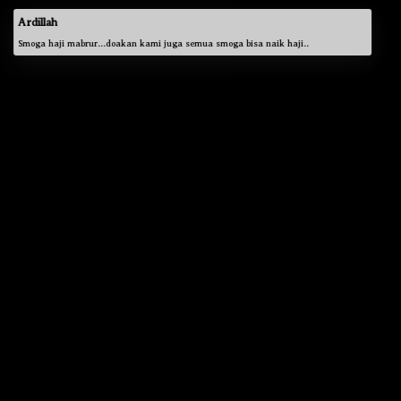
Ardillah
Smoga haji mabrur...doakan kami juga semua smoga bisa naik haji..