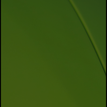
Kami Mengundang
Bapak/Ibu/Saudara/i untuk Hadir di
Acara Kami.
0
0
0
0
DAY
HOUR
MINUTE
SECOND