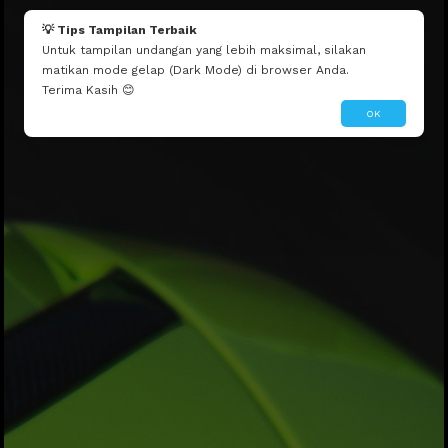
💡 Tips Tampilan Terbaik
Untuk tampilan undangan yang lebih maksimal, silakan
matikan mode gelap (Dark Mode) di browser Anda.
Terima Kasih 😊
OK
Walimatul
Safar Haji
Tanpa Mengurangi Rasa Hormat,