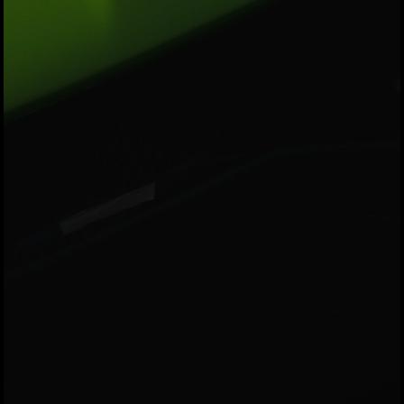
Konfirmasi kehadiran
Nama
Kehadiran
Send
Dengan mengirim konfirmasi kehadiran, Pemilik Acara dapat mengetahui status
kehadiran masing-masing tamu