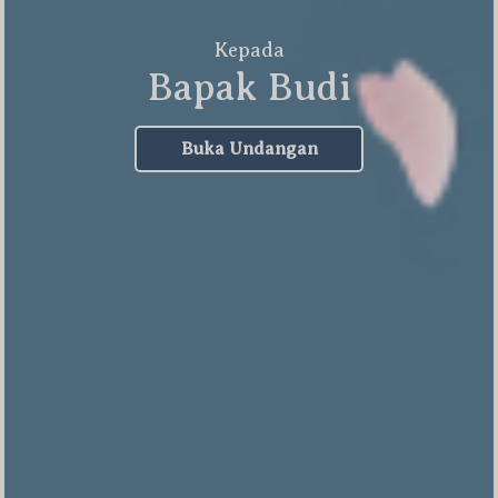
Kepada
Bapak Budi
Buka Undangan
السَّلاَمُ عَلَيْكُمْ وَرَحْمَةُ اللهِ وَبَرَكَاتُهُ