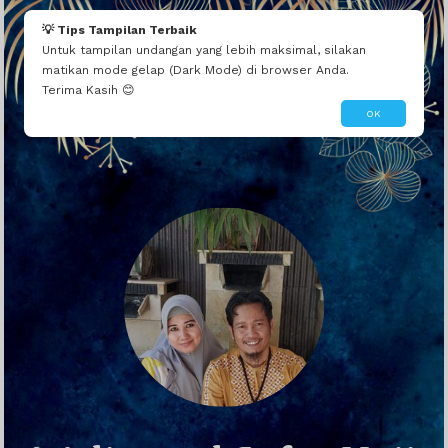
💡 Tips Tampilan Terbaik
Untuk tampilan undangan yang lebih maksimal, silakan
matikan mode gelap (Dark Mode) di browser Anda.
Terima Kasih 😊
OK