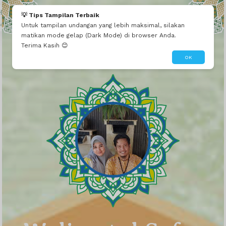
Herman Turu
💡 Tips Tampilan Terbaik
Untuk tampilan undangan yang lebih maksimal, silakan
Semoga mendapatkan pahala haji mabrur, selamat dalam melaksanakan ibadah haji
matikan mode gelap (Dark Mode) di browser Anda.
Terima Kasih 😊
OK
Walimatul Safar