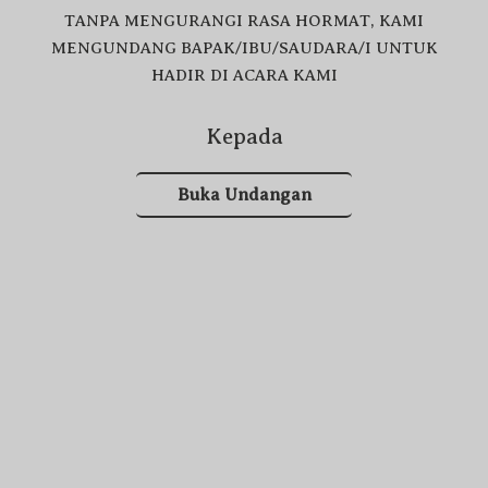
TANPA MENGURANGI RASA HORMAT, KAMI
MENGUNDANG BAPAK/IBU/SAUDARA/I UNTUK
HADIR DI ACARA KAMI
السَّلاَمُ عَلَيْكُمْ وَرَحْمَةُ اللهِ وَبَرَكَاتُهُ
Kepada
Buka Undangan
Sebagai tanda syukur atas Rahmat, hidayah serta
karunia dari Allah SWT,
Kami Sekeluarga bermaksud mengundang
Bapak/Ibu/Saudara/i kerabat pada acara
Walimatul Safar Haji