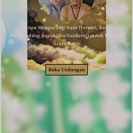
Tanpa Mengurangi Rasa Hormat, Kami
Mengundang Bapak/Ibu/Saudara/i untuk Hadir di
Acara Kami.
Kepada
Bapak Budi
Buka Undangan