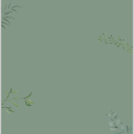
kasih
Konfirmasi kehadiran
Nama
Kehadiran
Send
Dengan mengirim konfirmasi kehadiran, Pemilik Acara dapat mengetahui status
kehadiran masing-masing tamu