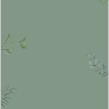
Kami Sekeluarga bermaksud
mengundang Bapak/Ibu/Saudara/i
kerabat pada acara
Walimatul Safar Haji
ANDI UKKAS, S.TP., .M.M
&