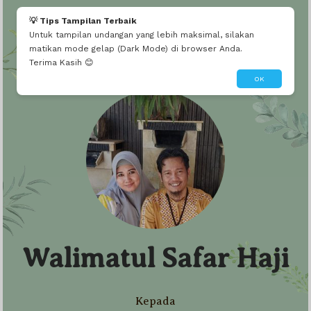
💡 Tips Tampilan Terbaik
Untuk tampilan undangan yang lebih maksimal, silakan
We Invite You To
matikan mode gelap (Dark Mode) di browser Anda.
Terima Kasih 😊
OK
Walimatul Safar
Walimatul Safar Haji
Haji
Kepada