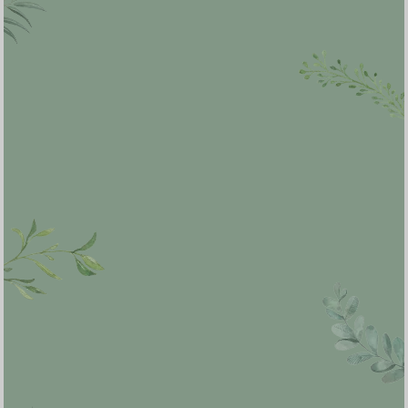
Walimatul
Safar Haji
Rabu, 05 Juni 2024
Pukul 12:30 WITA Sampai Selesai
Jl. Kemakmuran No. 54 Cikke'e
Maps Lokasi Acara
Besar harapan kami jika
Bapak/Ibu/Sahabat/Sdr/i berkenan hadir
pada acara ini. Atas perhatiannya Terima