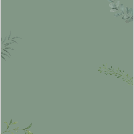
Kehadiran
Kirim
🔵 11 Total Ucapan
🟢 38 Orang Menyatakan Hadir