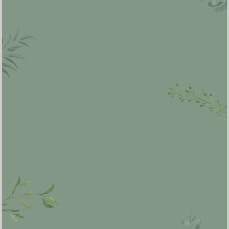
Kehadiran
Nama
Ucapan