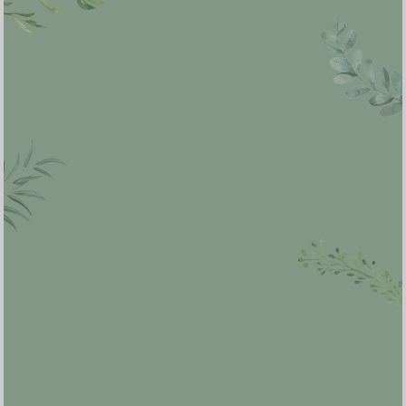
Abdillah
-
2024-06-05 08:56:15
Selamat menjalankan ibadah haji, semoga lancar
dan mendapatkan haji mabrur
Ardillah
-
2024-06-05 06:18:36
Smoga haji mabrur...doakan kami juga semua
smoga bisa naik haji..
Hj Andi Nursamsi Ham
-
2024-06-04
21:53:26
Semoga perjalanan haji,Andi Ukkas dan istri
dimudahkan oleh Allah SWT dan kembali ketanah
air membawa predikat Haji Mabrur.Aamiin
H. ALFIAN PARKISSING
-
2024-06-04
14:00:57
Selamat menunaikan ibadah haji sekeluarga,
semoga menjadi haji mabrur. Aamiin Ya Rabbal
Alamin
Nuryamin
-
2024-06-04 11:59:22
Selamat menjalankan ibadah haji, semoga menjadi
haji mabrur, aamiin