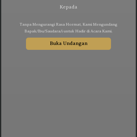
Konfirmasi kehadiran
Kepada
Tanpa Mengurangi Rasa Hormat, Kami Mengundang
Nama
Bapak/Ibu/Saudara/i untuk Hadir di Acara Kami.
Buka Undangan
Kehadiran
Send
Dengan mengirim konfirmasi kehadiran, Pemilik Acara dapat mengetahui status
kehadiran masing-masing tamu