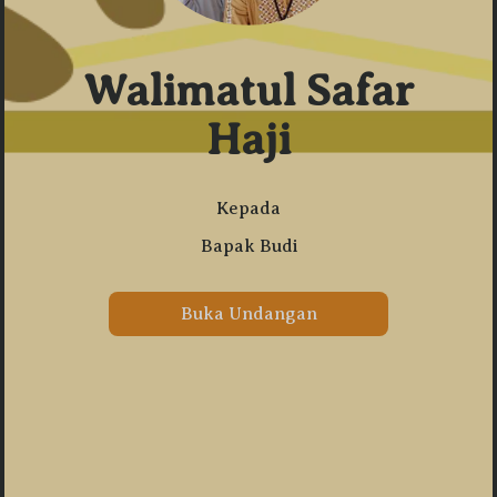
0
0
0
0
Walimatul Safar
DAY
HOUR
MINUTE
SECOND
Haji
Save To Calendar
Kepada
Bapak Budi
Buka Undangan