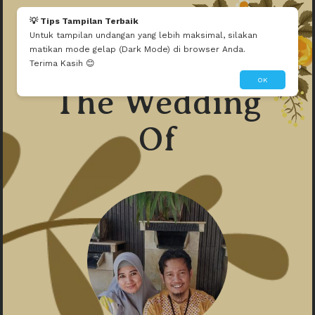
💡 Tips Tampilan Terbaik
Untuk tampilan undangan yang lebih maksimal, silakan
matikan mode gelap (Dark Mode) di browser Anda.
Terima Kasih 😊
OK
The Wedding
Of
Walimatul Safar Haji