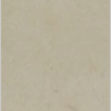
Nama
Kehadiran
Send
Dengan mengirim konfirmasi kehadiran, Pemilik Acara dapat mengetahui status
kehadiran masing-masing tamu