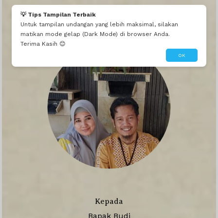
Hj Andi Nursamsi Ham
💡 Tips Tampilan Terbaik
Untuk tampilan undangan yang lebih maksimal, silakan
Semoga perjalanan haji,Andi Ukkas dan istri dimudahkan oleh Allah SWT dan kembali ketanah air membawa predikat Haji Mabrur.Aamiin
Walimatul Safar Haji
matikan mode gelap (Dark Mode) di browser Anda.
Terima Kasih 😊
OK
Kepada
Bapak Budi