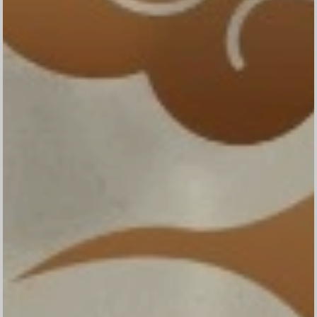
Walimatul Safar Haji
السَّلاَمُ عَلَيْكُمْ وَرَحْمَةُ اللهِ وَبَرَكَاتُهُ
Sebagai tanda syukur atas Rahmat, hidayah
serta karunia dari Allah SWT,
Kami Sekeluarga bermaksud mengundang
Bapak/Ibu/Saudara/i kerabat pada acara