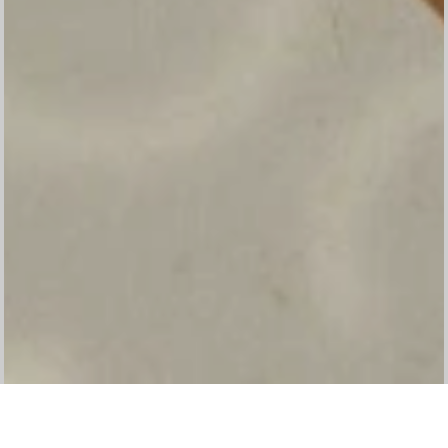
Walimatul Safar Haji
Auto Scroll Active
ANDI UKKAS, S.TP., .M.M
&
MUSTAFIAH SAING