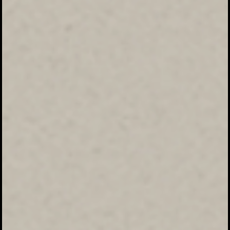
Bapak/Ibu/Saudara/i kerabat pada acara
Walimatul Safar Haji
ANDI UKKAS, S.TP., .M.M
&