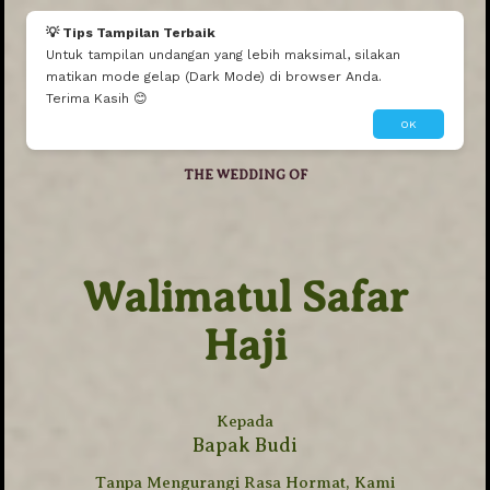
Mau seperti ini?
Edit Tema Ini
Dibuatin Admin
💡 Tips Tampilan Terbaik
Untuk tampilan undangan yang lebih maksimal, silakan
matikan mode gelap (Dark Mode) di browser Anda.
Terima Kasih 😊
OK
THE WEDDING OF
Walimatul Safar
Haji
Walimatul Safar Haji
Kepada
Bapak Budi
0
0
0
0
Tanpa Mengurangi Rasa Hormat, Kami