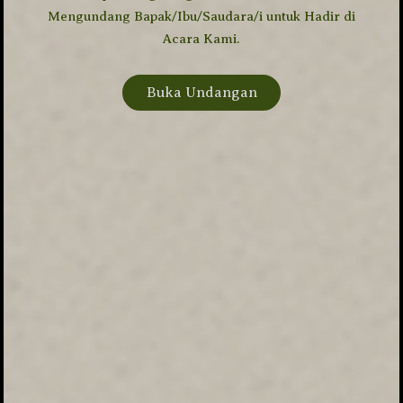
Mengundang Bapak/Ibu/Saudara/i untuk Hadir di
DAY
HOUR
MINUTE
SECOND
Acara Kami.
Save To Calendar
Buka Undangan
السَّلاَمُ عَلَيْكُمْ وَرَحْمَةُ اللهِ وَبَرَكَاتُهُ
Sebagai tanda syukur atas Rahmat, hidayah
serta karunia dari Allah SWT,
Kami Sekeluarga bermaksud mengundang