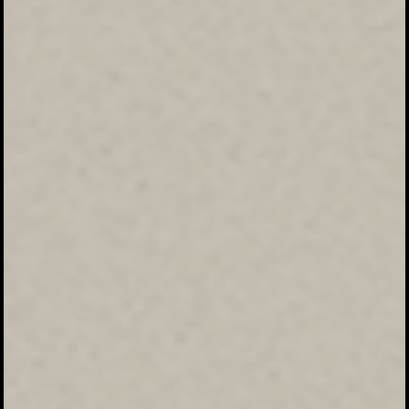
Besar harapan kami jika Bapak/Ibu/Sahabat/Sdr/i berkenan hadir pada
acara ini. Atas perhatiannya Terima kasih