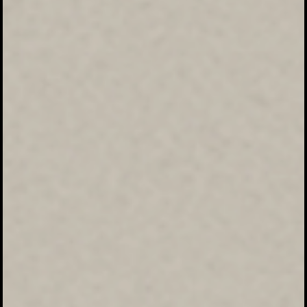
Ucapan
Kehadiran
Kirim