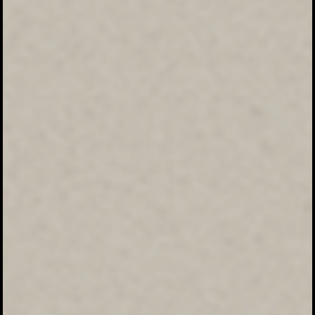
Walimatul Safar
Haji
Juni
05
Rabu
2024
Pukul 12:30 WITA Sampai Selesai
Jl. Kemakmuran No. 54 Cikke'e
Maps Lokasi Acara