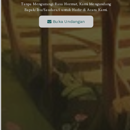
Tanpa Mengurangi Rasa Hormat, Kami Mengundang
Bapak/Ibu/Saudara/i untuk Hadir di Acara Kami.
Send
Buka Undangan
Dengan mengirim konfirmasi kehadiran, Pemilik Acara dapat mengetahui status
kehadiran masing-masing tamu