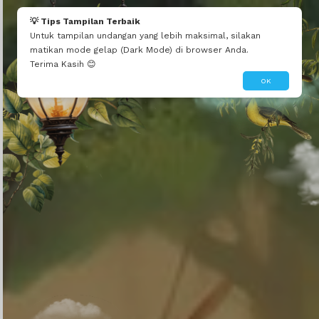
Ardillah
💡 Tips Tampilan Terbaik
Smoga haji mabrur...doakan kami juga semua smoga bisa naik haji..
Untuk tampilan undangan yang lebih maksimal, silakan
matikan mode gelap (Dark Mode) di browser Anda.
Terima Kasih 😊
OK