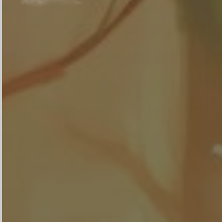
Walimatul
Safar Haji
0
0
0
0
DAY
HOUR
MINUTE
SECOND
Save To Calendar