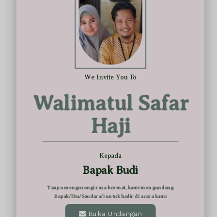
We Invite You To
Walimatul Safar
Haji
Kepada
Bapak Budi
Tanpa mengurangi rasa hormat, kami mengundang
Bapak/Ibu/Saudara/i untuk hadir di acara kami
Buka Undangan