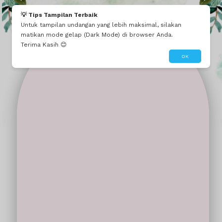
Mau seperti ini?
Edit Tema Ini
Dibuatin Admin
💡 Tips Tampilan Terbaik
Untuk tampilan undangan yang lebih maksimal, silakan
matikan mode gelap (Dark Mode) di browser Anda.
Terima Kasih 😊
OK