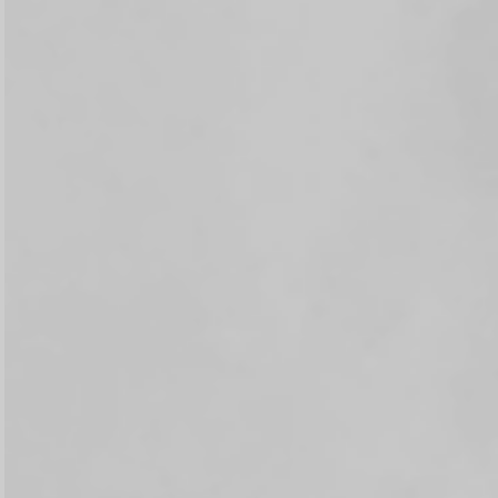
Walimatul
Safar Haji
0
0
0
0
DAY
HOUR
MINUTE
SECOND
Save To Calendar