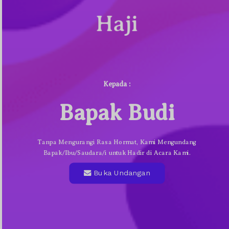
Haji
Kepada :
Bapak Budi
Tanpa Mengurangi Rasa Hormat, Kami Mengundang
Bapak/Ibu/Saudara/i untuk Hadir di Acara Kami.
Buka Undangan