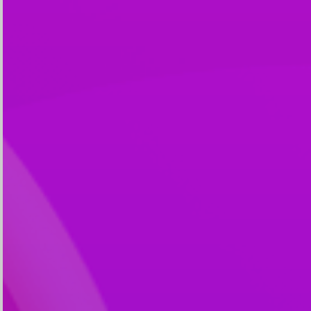
Walimatul Safar
Haji
0
0
0
0
DAY
HOUR
MINUTE
SECOND
Save To Calendar