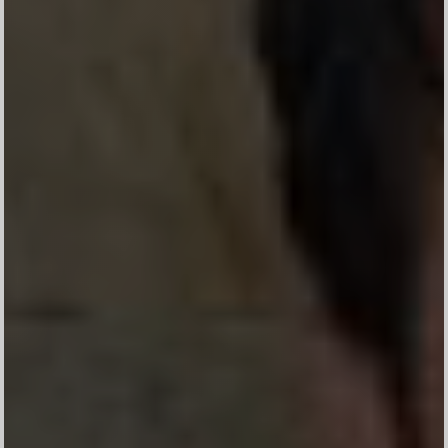
Nama
Walimatul Safar Haji
Kehadiran
Send
Dengan mengirim konfirmasi kehadiran, Pemilik Acara dapat mengetahui status
kehadiran masing-masing tamu