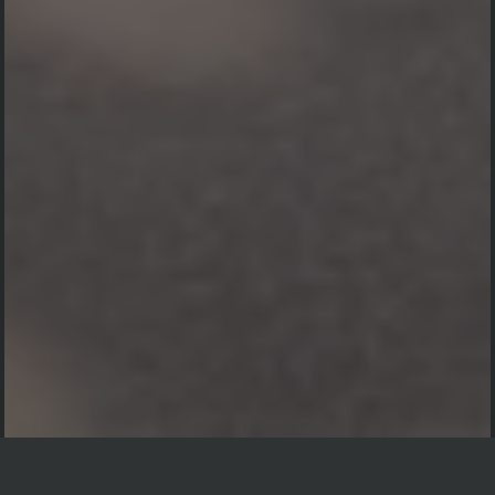
السَّلاَمُ عَلَيْكُمْ وَرَحْمَةُ اللهِ وَبَرَكَاتُهُ
Walimatul Safar
Haji
Auto Scroll Active