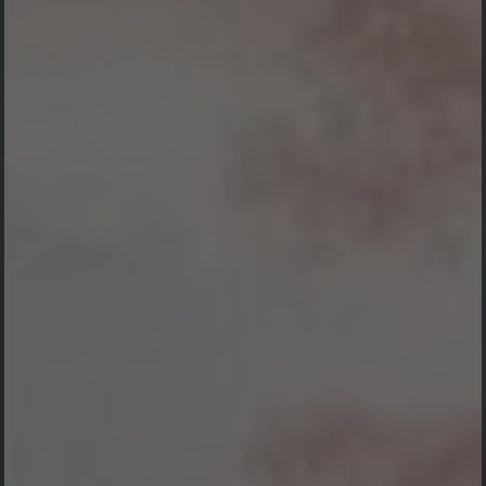
Konfirmasi kehadiran
Nama
Kehadiran
Send