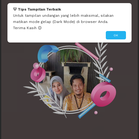
Ardillah
💡 Tips Tampilan Terbaik
Smoga haji mabrur...doakan kami juga semua smoga bisa naik haji..
Untuk tampilan undangan yang lebih maksimal, silakan
matikan mode gelap (Dark Mode) di browser Anda.
Terima Kasih 😊
OK