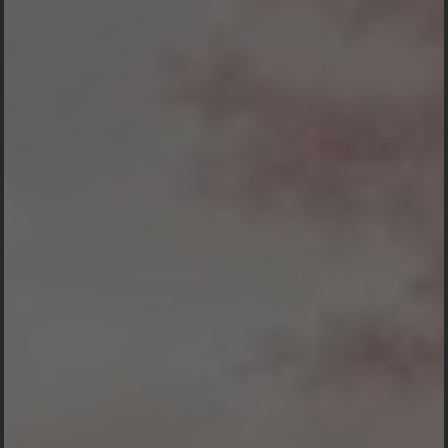
Dengan mengirim konfirmasi kehadiran, Pemilik Acara dapat mengetahui status
kehadiran masing-masing tamu