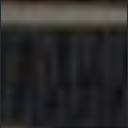
Hitung Mundur
Menuju Acara
0
0
0
0