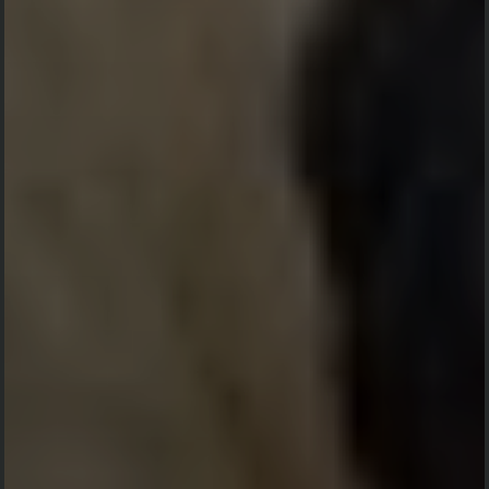
acara ini. Atas perhatiannya Terima kasih
Konfirmasi kehadiran
Nama
Kehadiran
Send
Dengan mengirim konfirmasi kehadiran, Pemilik Acara dapat mengetahui status
kehadiran masing-masing tamu