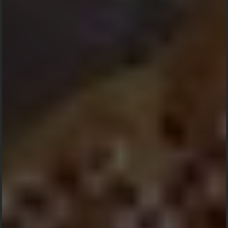
🔵 11 Total Ucapan
🟢 38 Orang Menyatakan Hadir
Abdillah
-
2024-06-05 08:56:15
Selamat menjalankan ibadah haji, semoga lancar dan
mendapatkan haji mabrur
Ardillah
-
2024-06-05 06:18:36
Smoga haji mabrur...doakan kami juga semua smoga bisa
naik haji..
Hj Andi Nursamsi Ham
-
2024-06-04 21:53:26
Semoga perjalanan haji,Andi Ukkas dan istri dimudahkan
oleh Allah SWT dan kembali ketanah air membawa predikat
Haji Mabrur.Aamiin
H. ALFIAN PARKISSING
-
2024-06-04 14:00:57