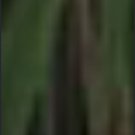
Walimatul Safar
Haji