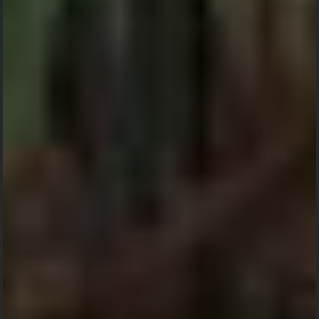
Sebagai tanda syukur atas Rahmat, hidayah
serta karunia dari Allah SWT,
Kami Sekeluarga bermaksud mengundang
Bapak/Ibu/Saudara/i kerabat pada acara
Walimatul Safar Haji