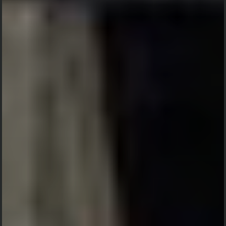
DAY
HOUR
MINUTE
SECOND
ANDI UKKAS, S.TP., .M.M
&
MUSTAFIAH SAING