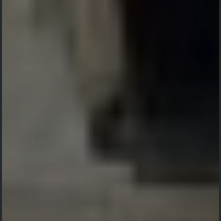
Save The Date
Walimatul
Safar Haji