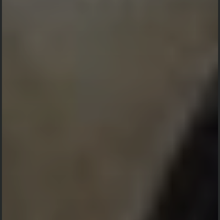
Juni
05
Rabu
2024
Pukul 12:30 WITA Sampai Selesai
Jl. Kemakmuran No. 54 Cikke'e
Maps Lokasi Acara
Besar harapan kami jika
Bapak/Ibu/Sahabat/Sdr/i berkenan hadir pada