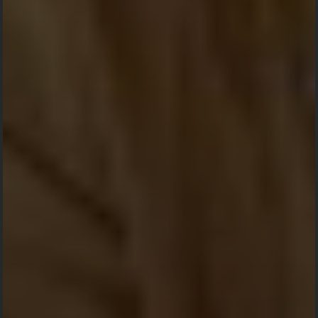
Herman Turu
-
2024-06-04 10:40:19
Semoga mendapatkan pahala haji mabrur, selamat dalam
melaksanakan ibadah haji
Walimatul Safar
Haji