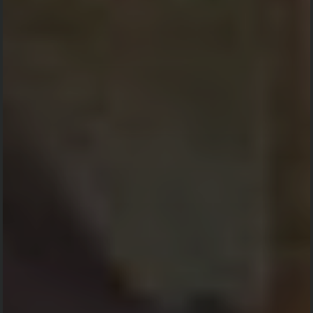
Kehadiran
Nama
Ucapan
Kehadiran
Kirim