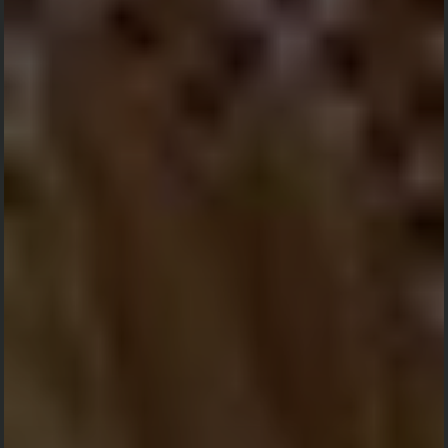
Selamat menunaikan ibadah haji sekeluarga, semoga menjadi
haji mabrur. Aamiin Ya Rabbal Alamin
Nuryamin
-
2024-06-04 11:59:22
Selamat menjalankan ibadah haji, semoga menjadi haji
mabrur, aamiin
Sabri
-
2024-06-04 11:56:51
Selamat menjalankan ibadah Haji dan menjadi Haji Yang
Mabrur. Amiin 🙏
A Jupri H
-
2024-06-04 10:53:30
Semoga mendapatkan pahala haji mabrur,selamat dalam
melaksanakan perjalanan Ibadah Haji Aamiin YRA
Fahrizal
-
2024-06-04 10:45:21
Selamat menjalankan ibadah haji
Tante Ika sek
-
2024-06-04 10:41:40
Semoga selamat dan sehat selalu menunaikan ibadah haji
dan mendapatkan haji yang mabrur insya Allah
Faisal Bakhtiar
-
2024-06-04 10:41:09
Semoga dimudahkan Segala urusannya