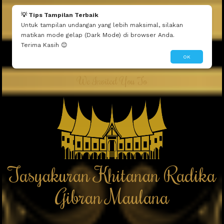
💡 Tips Tampilan Terbaik
Untuk tampilan undangan yang lebih maksimal, silakan
matikan mode gelap (Dark Mode) di browser Anda.
Terima Kasih 😊
OK
We Invited You To
Tasyakuran Khitanan Radika
Gibran Maulana
Tasyakuran Khitanan Radika