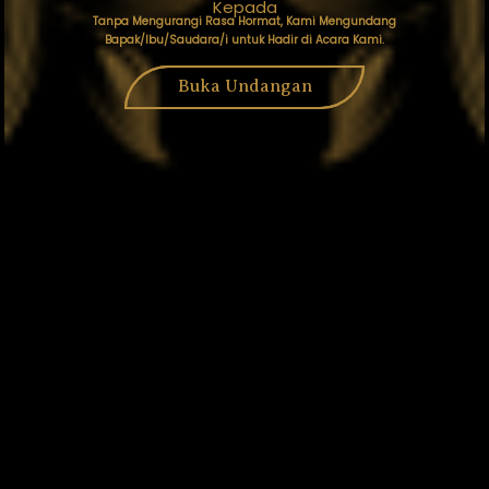
Gibran Maulana
Kepada
Tanpa Mengurangi Rasa Hormat, Kami Mengundang
Bapak/Ibu/Saudara/i untuk Hadir di Acara Kami.
Buka Undangan
0
0
0
0
DAY
HOUR
MINUTE
SECOND