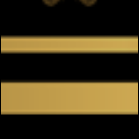
Tasyakuran Khitanan Radika
Gibran Maulana
Auto Scroll Active